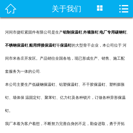




关于我们
首页
关于我们
河间市捷旺紧固件有限公司是生产
铝制保温钉
,
外墙胀钉
,
电厂专用碳钢钉
,
产品展示
不锈钢保温钉
,
船用焊接保温钉
等
保温钉
的大型骨干企业，本公司位于 河
新闻资讯
间市米各庄开发区。产品销往全国各地，现已形成生产、销售、施工配
案例展示
套服务为一体的公司.
本公司主要生产低
碳钢保温钉
、铝塑
保温钉
、不干胶
保温钉
、塑料膨胀
公司场景
钉、墙体保 温固定钉、聚苯钉、亿力钉及各种锁片，订做各种异形
保温
联系我们
钉
。
保温钉设备
我厂本着为客户着想，不断努力完善自身的不足，勤奋进取，勇于开拓